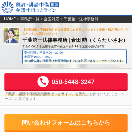
HOME
>
事務所一覧
>
全国対応
>
千葉第一法律事務所
【全国対応・実績多数】ＷＥＢ面談にも対応しています｜企業・個人問わず、ど
なたでもご相談ください！
千葉第一法律事務所 | 倉田 勲（くらた いさお）
〒260-0013 千葉県千葉市中央区中央2-9-8 千葉広小路ビル7階
受付時間： 平日 9:00～20:00
土日祝 10:00～20:00
※18時以降の夜間及び土日祝日はすぐには対応できないことがございます。
050-5448-3247
「風評・誹謗中傷相談弁護士ほっとライン」を見た
とお伝えいただくとスム
ーズにお話できます。
問い合わせフォームはこちらから