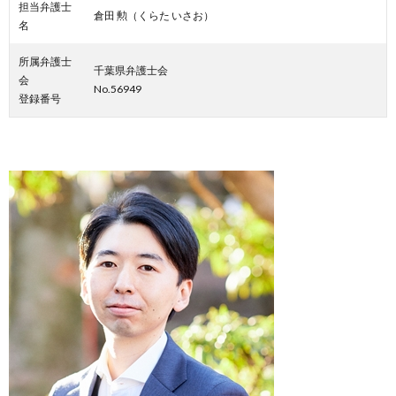
担当弁護士
倉田 勲（くらた いさお）
名
所属弁護士
千葉県弁護士会
会
No.56949
登録番号