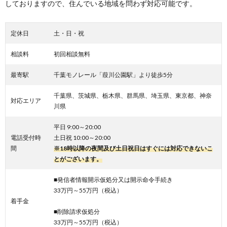
しておりますので、住んでいる地域を問わず対応可能です。
定休日
土・日・祝
相談料
初回相談無料
最寄駅
千葉モノレール「葭川公園駅」より徒歩5分
千葉県、茨城県、栃木県、群馬県、埼玉県、東京都、神奈
対応エリア
川県
平日 9:00～20:00
電話受付時
土日祝 10:00～20:00
間
※18時以降の夜間及び土日祝日はすぐには対応できないこ
とがございます。
■発信者情報開示仮処分又は開示命令手続き
33万円～55万円（税込）
着手金
■削除請求仮処分
33万円～55万円（税込）